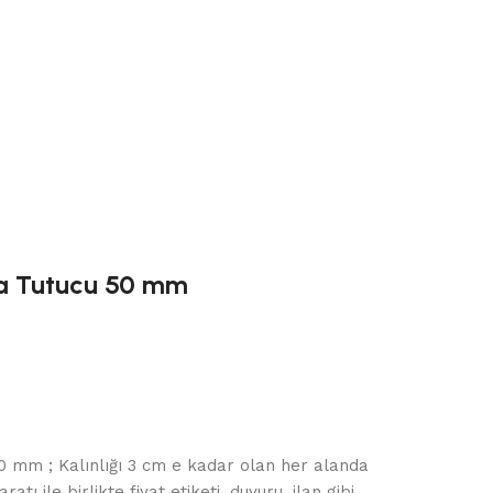
a Tutucu 50 mm
 mm ; Kalınlığı 3 cm e kadar olan her alanda
ı ile birlikte fiyat etiketi, duyuru, ilan gibi