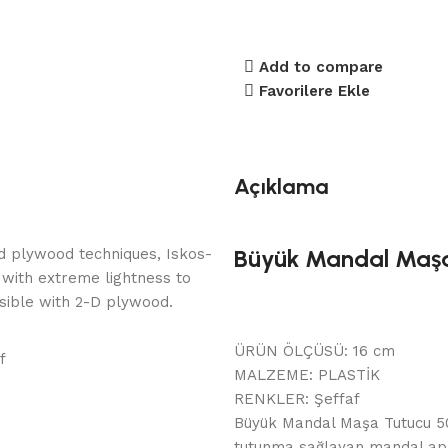
Add to compare
Favorilere Ekle
Açıklama
Büyük Mandal Maş
d plywood techniques, Iskos-
 with extreme lightness to
ssible with 2-D plywood.
ÜRÜN ÖLÇÜSÜ: 16 cm
f
MALZEME: PLASTİK
RENKLER: Şeffaf
Büyük Mandal Maşa Tutucu 50
tutunma sağlayan mandal aparat