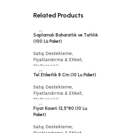
Related Products
Saplamalı Baharatlık ve Tatlılık
(100 Lü Paket)
Satış Destekleme
,
Fiyatlandırma & Etiket
,
Mağazacılık
Tel Etiketlik 8 Cm (10 Lu Paket)
Devamını oku
Satış Destekleme
,
Fiyatlandırma & Etiket
,
Mağazacılık
Fiyat Kaseti 12,5*80 (10 Lu
Devamını oku
Paket)
Satış Destekleme
,