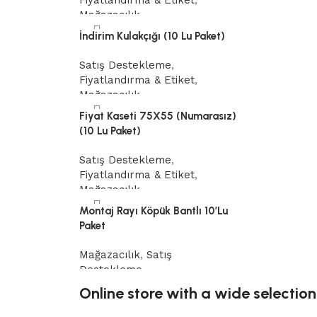
Fiyatlandırma & Etiket
,
Mağazacılık
İndirim Kulakçığı (10 Lu Paket)
Devamını oku
Satış Destekleme
,
Fiyatlandırma & Etiket
,
Mağazacılık
Fiyat Kaseti 75X55 (Numarasız)
Devamını oku
(10 Lu Paket)
Satış Destekleme
,
Fiyatlandırma & Etiket
,
Mağazacılık
Montaj Rayı Köpük Bantlı 10’Lu
Devamını oku
Paket
Mağazacılık
,
Satış
Destekleme
Online store with a wide selection
Devamını oku