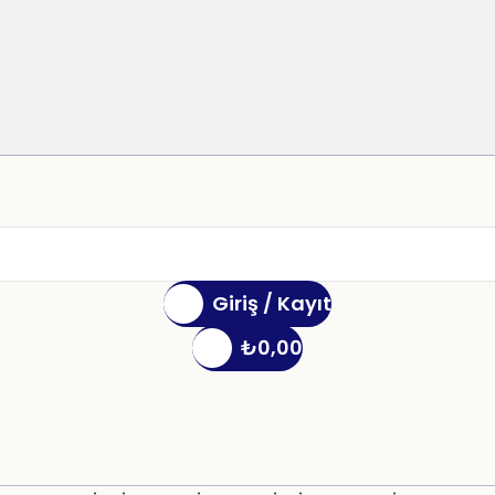
Giriş / Kayıt
₺
0,00