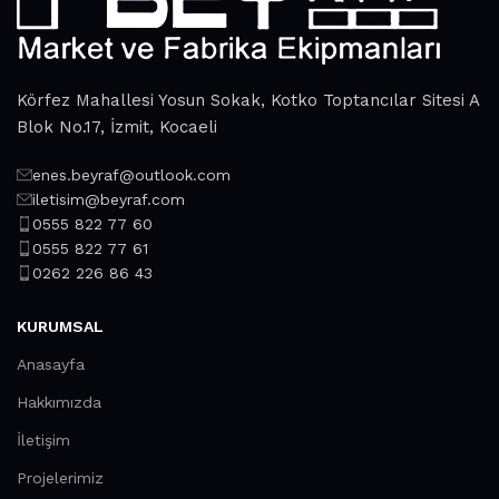
Körfez Mahallesi Yosun Sokak, Kotko Toptancılar Sitesi A
Blok No.17, İzmit, Kocaeli
enes.beyraf@outlook.com
iletisim@beyraf.com
0555 822 77 60
0555 822 77 61
0262 226 86 43
KURUMSAL
Anasayfa
Hakkımızda
İletişim
Projelerimiz