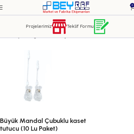
0
Projelerimiz
Teklif Formu
Ana Sayfa
Mağazacılık
Satış Destekleme
Büyük Mandal Çubuklu kaset
tutucu (10 Lu Paket)