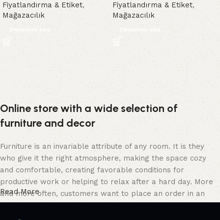
Fiyatlandırma & Etiket
,
Fiyatlandırma & Etiket
,
Mağazacılık
Mağazacılık
Devamını oku
Devamını oku
Online store with a wide selection of
furniture and decor
Furniture is an invariable attribute of any room. It is they
who give it the right atmosphere, making the space cozy
and comfortable, creating favorable conditions for
productive work or helping to relax after a hard day. More
Read More
and more often, customers want to place an order in an
online store, when you can sit down at the computer in your
free time, arrange the furniture in the photo and calmly buy