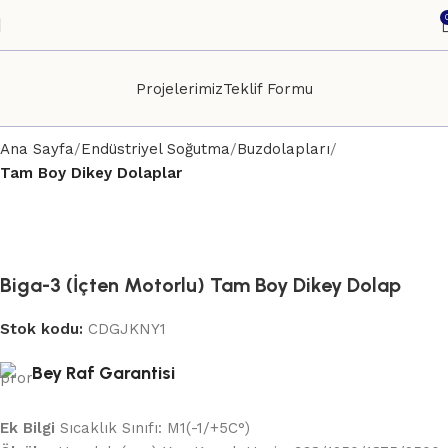
Projelerimiz
Teklif Formu
Ana Sayfa
Endüstriyel Soğutma
Buzdolapları
Tam Boy Dikey Dolaplar
Biga-3 (İçten Motorlu) Tam Boy Dikey Dolap
Stok kodu:
CDGJKNY1
Bey Raf Garantisi
Ek Bilgi
Sıcaklık Sınıfı: M1(-1/+5C°)