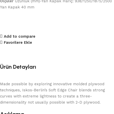
Ölçüler
Uzunluk (mm)-Yan Kapak Hariç: 938/1250/1875/2500
Yan Kapak 40 mm
Add to compare
Favorilere Ekle
Ürün Detayları
Made possible by exploring innovative molded plywood
techniques, Iskos-Berlin’s Soft Edge Chair blends strong
curves with extreme lightness to create a three-
dimensionality not usually possible with 2-D plywood.