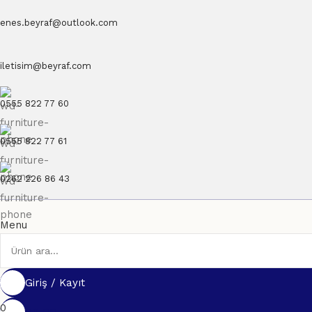
enes.beyraf@outlook.com
iletisim@beyraf.com
0555 822 77 60
0555 822 77 61
0262 226 86 43
Menu
Giriş / Kayıt
0