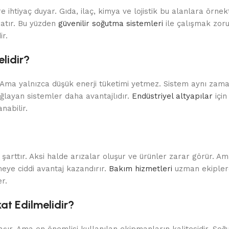
ihtiyaç duyar. Gıda, ilaç, kimya ve lojistik bu alanlara örnek
aratır. Bu yüzden
güvenilir soğutma sistemleri
ile çalışmak zoru
ir.
lidir?
ir. Ama yalnızca düşük enerji tüketimi yetmez. Sistem aynı za
ağlayan sistemler daha avantajlıdır.
Endüstriyel altyapılar
için
nabilir.
arttır. Aksi halde arızalar oluşur ve ürünler zarar görür. Am
meye ciddi avantaj kazandırır.
Bakım hizmetleri
uzman ekipler
r.
t Edilmelidir?