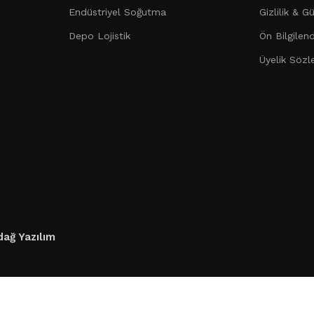
Endüstriyel Soğutma
Gizlilik & G
Depo Lojistik
Ön Bilgilen
Üyelik Sözl
ağ Yazılım