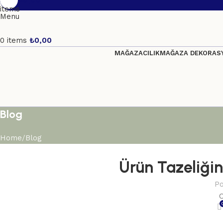
₺
0,00
items
Menu
0
items
₺
0,00
MAĞAZACILIK
MAĞAZA DEKORASY
Blog
Home
Blog
Ürün Tazeliğini
Po