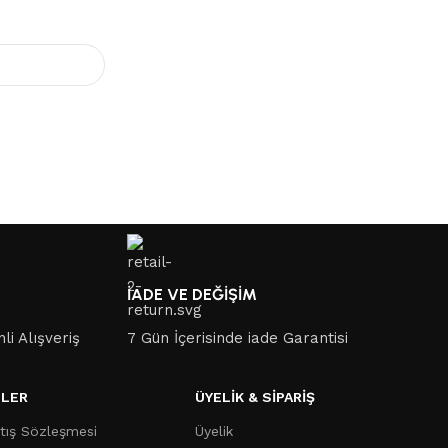
İADE VE DEĞİŞİM
li Alışveriş
7 Gün İçerisinde iade Garantisi
LER
ÜYELİK & SİPARİŞ
tış Sözleşmesi
Üyelik