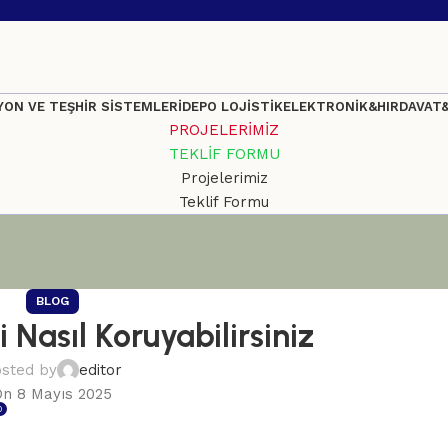
ON VE TEŞHİR SİSTEMLERİ
DEPO LOJİSTİK
ELEKTRONİK&HIRDAVAT
PROJELERİMİZ
TEKLİF FORMU
Projelerimiz
Teklif Formu
BLOG
 Nasıl Koruyabilirsiniz
sted by
editor
On 8 Mayıs 2025
0