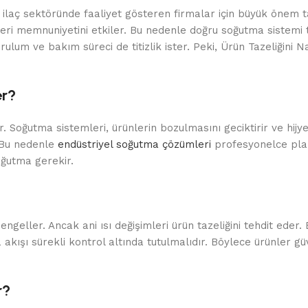
 ilaç sektöründe faaliyet gösteren firmalar için büyük önem t
şteri memnuniyetini etkiler. Bu nedenle doğru soğutma sistemi t
ulum ve bakım süreci de titizlik ister. Peki, Ürün Tazeliğini Na
er?
. Soğutma sistemleri, ürünlerin bozulmasını geciktirir ve hijye
. Bu nedenle
endüstriyel soğutma çözümleri
profesyonelce plan
ğutma gerekir.
ngeller. Ancak ani ısı değişimleri ürün tazeliğini tehdit eder.
 akışı sürekli kontrol altında tutulmalıdır. Böylece ürünler gü
r?