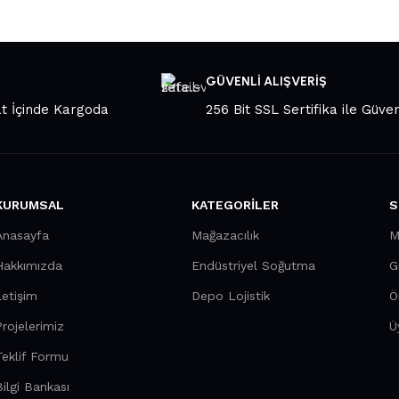
GÜVENLİ ALIŞVERİŞ
at İçinde Kargoda
256 Bit SSL Sertifika ile Güven
KURUMSAL
KATEGORILER
S
Anasayfa
Mağazacılık
M
Hakkımızda
Endüstriyel Soğutma
G
letişim
Depo Lojistik
Ö
Projelerimiz
Ü
Teklif Formu
Bilgi Bankası