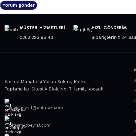
MÜŞTERİ HİZMETLERİ
HIZLI GÖNDERİM
0262 226 86 43
Siparişleriniz 24 Sa
Körfez Mahallesi Yosun Sokak, Kotko
Toptancılar Sitesi A Blok No.17, İzmit, Kocaeli
İ
enes.beyraf@outlook.com
iletisim@beyraf.com