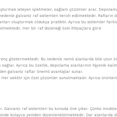
luşturmak isteyen işletmeler, sağlam çözümler arar. Depolama
nedenle galvaniz raf sistemleri tercih edilmektedir. Rafların da
anları oluşturmak oldukça pratiktir. Ayrıca bu sistemler farkl
ilmektedir. Her bir raf düzeneği özel ihtiyaçlara göre
irenç göstermektedir. Bu nedenle nemli alanlarda bile uzun ö
ağlar. Ayrıca bu özellik, depolama alanlarının hijyenik kal
zden galvaniz raflar önemli avantajlar sunar.
 Her sektör için özel çözümler sunulmaktadır. Ayrıca ürünleri
r. Galvaniz raf sistemleri bu konuda öne çıkar. Çünkü modüler
ayesinde kolayca yeniden düzenlenebilmektedir. Dar alanlarda d