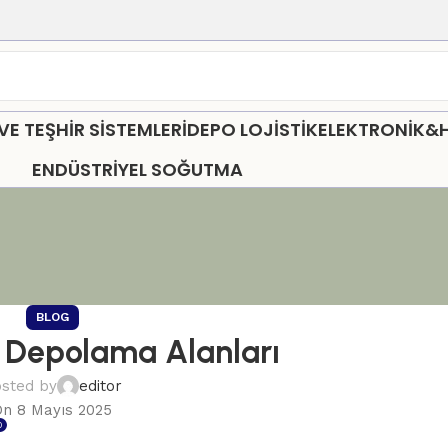
 TEŞHİR SİSTEMLERİ
DEPO LOJİSTİK
ELEKTRONİK&
ENDÜSTRİYEL SOĞUTMA
BLOG
e Depolama Alanları
sted by
editor
On 8 Mayıs 2025
0