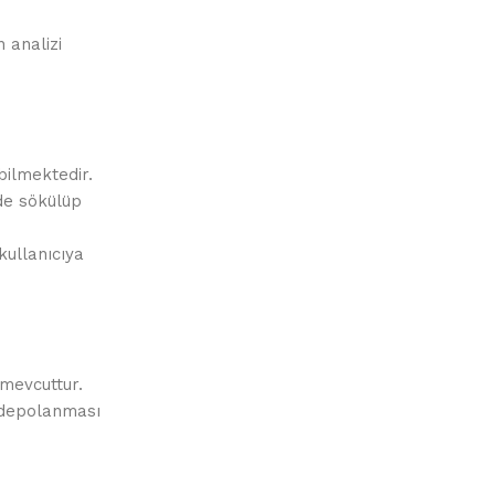
 analizi
bilmektedir.
de sökülüp
kullanıcıya
 mevcuttur.
n depolanması