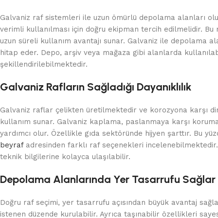
Galvaniz raf sistemleri ile uzun ömürlü depolama alanları o
verimli kullanılması için doğru ekipman tercih edilmelidir. Bu 
uzun süreli kullanım avantajı sunar. Galvaniz ile depolama al
hitap eder. Depo, arşiv veya mağaza gibi alanlarda kullanılab
şekillendirilebilmektedir.
Galvaniz Rafların Sağladığı Dayanıklılık
Galvaniz raflar çelikten üretilmektedir ve korozyona karşı d
kullanım sunar. Galvaniz kaplama, paslanmaya karşı koruma s
yardımcı olur. Özellikle gıda sektöründe hijyen şarttır. Bu yü
beyraf
adresinden farklı raf seçenekleri incelenebilmektedir.
teknik bilgilerine kolayca ulaşılabilir.
Depolama Alanlarında Yer Tasarrufu Sağlar
Doğru raf seçimi, yer tasarrufu açısından büyük avantaj sağla
istenen düzende kurulabilir. Ayrıca taşınabilir özellikleri s