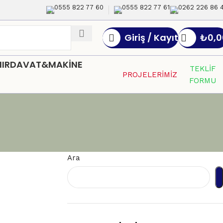
0555 822 77 60
0555 822 77 61
0262 226 86 
Giriş / Kayıt
₺
0,0
HIRDAVAT&MAKİNE
TEKLİF
PROJELERİMİZ
FORMU
Ara