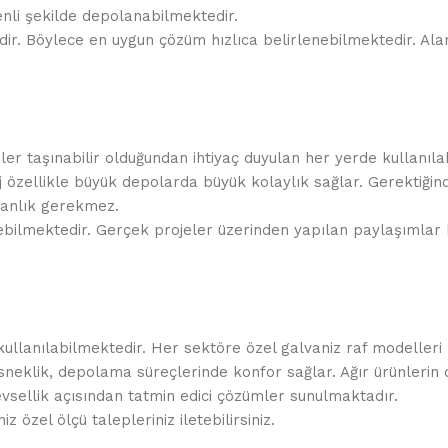
nli şekilde depolanabilmektedir.
r. Böylece en uygun çözüm hızlıca belirlenebilmektedir. Alan
ler taşınabilir olduğundan ihtiyaç duyulan her yerde kullanıla
j özellikle büyük depolarda büyük kolaylık sağlar. Gerektiğin
manlık gerekmez.
lebilmektedir. Gerçek projeler üzerinden yapılan paylaşımlar 
kullanılabilmektedir. Her sektöre özel galvaniz raf modelleri
 esneklik, depolama süreçlerinde konfor sağlar. Ağır ürünleri
vsellik açısından tatmin edici çözümler sunulmaktadır.
z özel ölçü talepleriniz iletebilirsiniz.