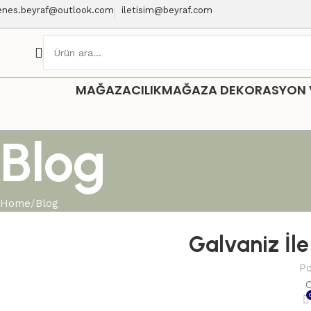
enes.beyraf@outlook.com
iletisim@beyraf.com
MAĞAZACILIK
MAĞAZA DEKORASYON VE
Blog
Home
Blog
Galvaniz İl
Po