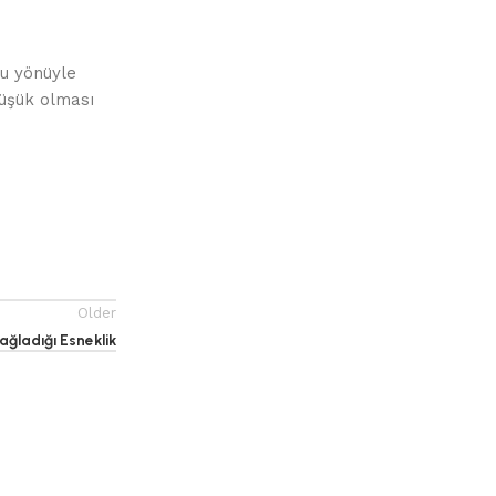
Bu yönüyle
düşük olması
Older
ğladığı Esneklik