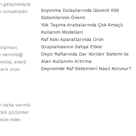
n gelişmesiyle
Soyunma Dolaplarında Güvenli Kilit
n olmaktadır.
Sistemlerinin Önemi
Yük Taşıma Arabalarında Çok Amaçlı
Kullanım Modelleri
Raf Askı Aparatlarında Ürün
Gruplamasının Satışa Etkisi
alışması,
Depo Raflarında Dar Koridor Sistemi ile
verimliliği
Alan Kullanımı Artırma
loji, enerji
Depremde Raf Sistemleri Nasıl Korunur?
lere uzun
in daha verimli
tkili çözümler
mize eder.