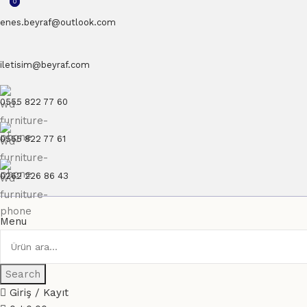
0
0
enes.beyraf@outlook.com
iletisim@beyraf.com
0555 822 77 60
0555 822 77 61
0262 226 86 43
Menu
Search
Giriş / Kayıt