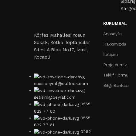
Sipariş
Kargo
KURUMSAL
Anasayfa
Körfez Mahallesi Yosun
Sokak, Kotko Toptancılar
Hakkımızda
Sitesi A Blok No.17, İzmit,
İletişim
Kocaeli
Projelerimiz
Teklif Formu
enes.beyraf@outlook.com
Bilgi Bankası
iletisim@beyraf.com
0555
822 77 60
0555
822 77 61
0262