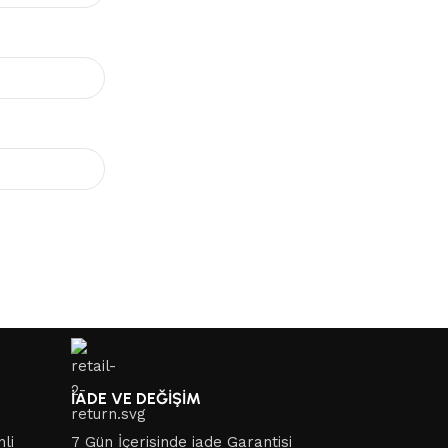
İADE VE DEĞİŞİM
nli
7 Gün İçerisinde iade Garantisi