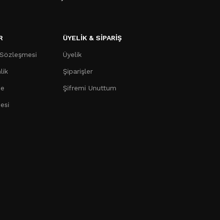
R
ÜYELİK & SİPARİŞ
 Sözleşmesi
Üyelik
lik
Şiparişler
me
Şifremi Unuttum
esi