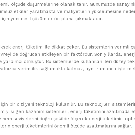
 önemli ölçüde düşürmelerine olanak tanır. Günümüzde sanayini
 olumsuz etkiler yaratmakta ve maliyetlerin yükselmesine nede
sı için yeni nesil çözümler ön plana çıkmaktadır.
sek enerji tüketimi ile dikkat çeker. Bu sistemlerin verimli ç
reyi de doğrudan etkileyen bir faktördür. Son yıllarda, enerji 
 yardımcı olmuştur. Bu sistemlerde kullanılan ileri düzey tekno
yalnızca verimlilik sağlamakla kalmaz, aynı zamanda işletme
n bir dizi yeni teknoloji kullanılır. Bu teknolojiler, sistemler
şmiş ısı geri kazanım sistemleri, enerji tüketimini azaltmada e
e nem seviyelerini doğru şekilde ölçerek enerji tüketimini opti
lerin enerji tüketimlerini önemli ölçüde azaltmalarını sağlar.