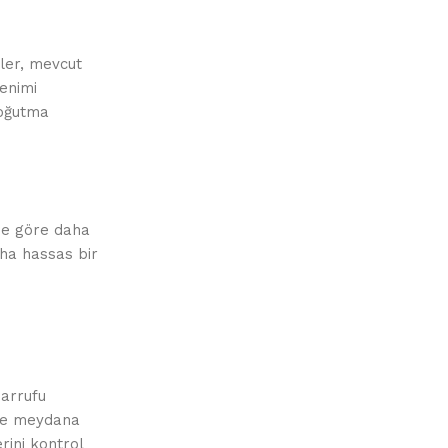
mler, mevcut
renimi
soğutma
ine göre daha
aha hassas bir
sarrufu
inde meydana
rini kontrol