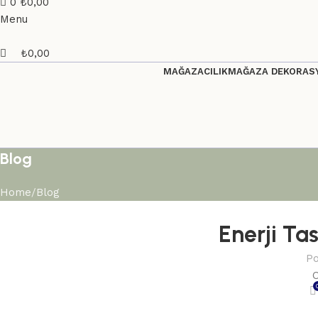
0
₺
0,00
Menu
₺
0,00
MAĞAZACILIK
MAĞAZA DEKORASY
Blog
Home
Blog
Enerji Ta
Po