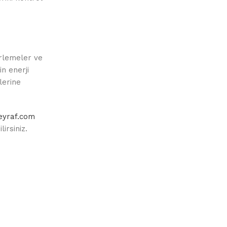
erlemeler ve
n enerji
lerine
eyraf.com
irsiniz.