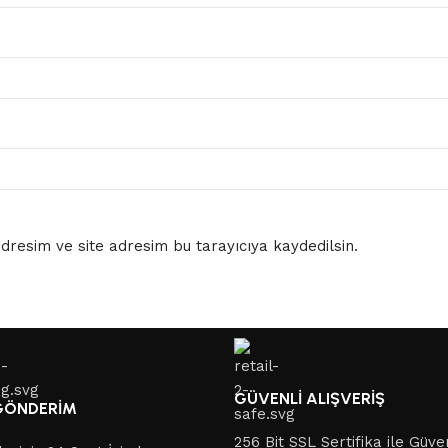
resim ve site adresim bu tarayıcıya kaydedilsin.
GÜVENLİ ALIŞVERİŞ
 GÖNDERİM
256 Bit SSL Sertifika ile Güve