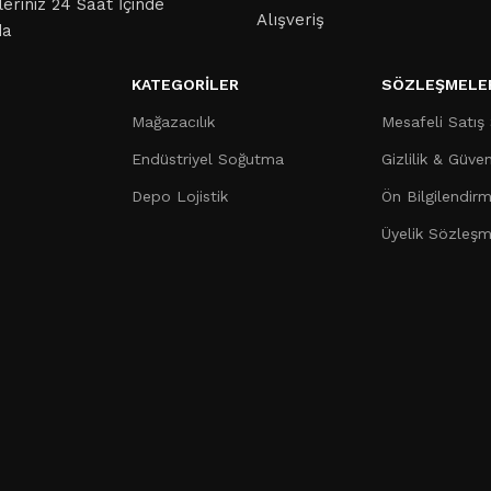
leriniz 24 Saat İçinde
Alışveriş
da
KATEGORILER
SÖZLEŞMELE
Mağazacılık
Mesafeli Satış
Endüstriyel Soğutma
Gizlilik & Güven
Depo Lojistik
Ön Bilgilendir
Üyelik Sözleşm