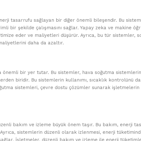
nerji tasarrufu sağlayan bir diğer önemli bileşendir. Bu siste
erimli bir şekilde çalışmasını sağlar. Yapay zeka ve makine öğ
ptimize eder ve maliyetleri düşürür. Ayrıca, bu tür sistemler, 
liyetlerini daha da azaltır.
a önemli bir yer tutar. Bu sistemler, hava soğutma sistemler
lerden biridir. Bu sistemlerin kullanımı, sıcaklık kontrolünü d
 soğutma sistemleri, çevre dostu çözümler sunarak işletmelerin
düzenli bakım ve izleme büyük önem taşır. Bu bakım, enerji ta
. Ayrıca, sistemlerin düzenli olarak izlenmesi, enerji tüketim
ğlar. İşletmeler, düzenli bakım ve izleme ile enerji tüketimle