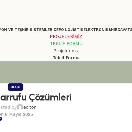
ON VE TEŞHİR SİSTEMLERİ
DEPO LOJİSTİK
ELEKTRONİK&HIRDAVAT
PROJELERİMİZ
TEKLİF FORMU
Projelerimiz
Teklif Formu
BLOG
sarrufu Çözümleri
sted by
editor
On 8 Mayıs 2025
0