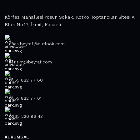
Körfez Mahallesi Yosun Sokak, Kotko Toptancılar Sitesi A
Blok No.17, İzmit, Kocaeli
enes.beyraf@outlook.com
iletisim@beyraf.com
0555 822 77 60
0555 822 77 61
0262 226 86 43
KURUMSAL