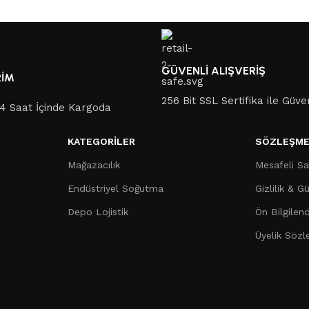
GÜVENLİ ALIŞVERİŞ
RİM
256 Bit SSL Sertifika ile Güven
 24 Saat İçinde Kargoda
KATEGORILER
SÖZLEŞME
Mağazacılık
Mesafeli Sa
Endüstriyel Soğutma
Gizlilik & G
Depo Lojistik
Ön Bilgilen
Üyelik Sözl