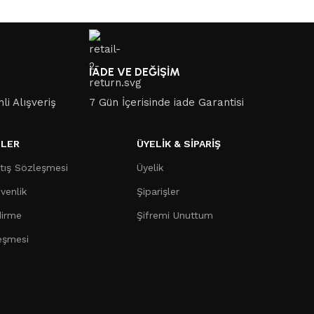
İADE VE DEĞİŞİM
li Alışveriş
7 Gün İçerisinde iade Garantisi
LER
ÜYELİK & SİPARİŞ
tış Sözleşmesi
Üyelik
üvenlik
Şiparişler
dirme
Şifremi Unuttum
eşmesi