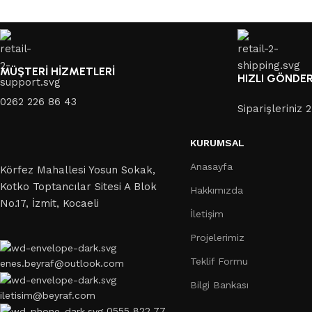
MÜŞTERİ HİZMETLERİ
HIZLI GÖNDE
0262 226 86 43
Siparişleriniz
KURUMSAL
Anasayfa
Körfez Mahallesi Yosun Sokak,
Kotko Toptancılar Sitesi A Blok
Hakkımızda
No.17, İzmit, Kocaeli
İletişim
Projelerimiz
Teklif Formu
enes.beyraf@outlook.com
Bilgi Bankası
iletisim@beyraf.com
0555 822 77