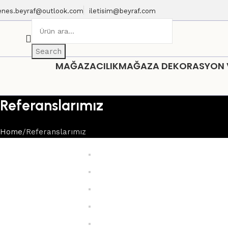
enes.beyraf@outlook.com
iletisim@beyraf.com
Search
MAĞAZACILIK
MAĞAZA DEKORASYON VE
Referanslarımız
Home
Referanslarımız