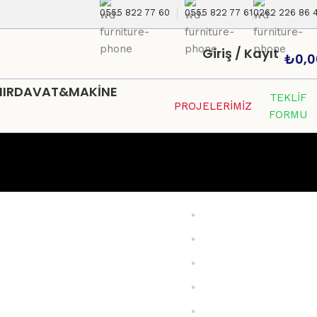
0555 822 77 60
0555 822 77 61
0262 226 86 
Giriş / Kayıt
₺
0,0
HIRDAVAT&MAKİNE
TEKLİF
PROJELERİMİZ
FORMU