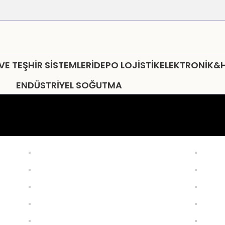
 TEŞHİR SİSTEMLERİ
DEPO LOJİSTİK
ELEKTRONİK&
ENDÜSTRİYEL SOĞUTMA